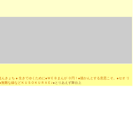
ほんきょち
●
生きてゆくために
●ＷＥＢまんが ０円！
●描かんとする意思こそ。●
セオ リ
●
無難な線などＫＵＳＯＫＵＲＡＥ♪
●とりあえず舞台上