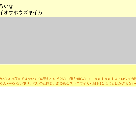
ろいな。
イオウホウズキイカ
がいなきゃ存在できないもの●
売れないうけない誰も知らない ｎａｉｎａｉストロウイカ
らん●
やら ない限り、ないのと同じ。あるあるストロウイカ
●出口はひとつとはかぎらない