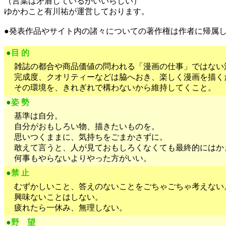
（言葉は矛盾しているがいいらしい）
ゆかわこと有川祐が運営しております。
●発表作品やサイト内の諸々についての著作権は作者に帰属
●
目 的
雑誌の都合や商品価値の問われる「漫画の仕事」ではない
完成度、クオリティーなど
は
脇へおき、楽しく漫画を描く
その環境を、きれぎれで構わないから維持してくこと。
●
姿 勢
基準は自分。
自分がおもしろい物、描きたいものを。
思いつくままに、気持ちをごまかさずに。
敢えて言うと、人が見ておもしろくなくても最終的にはか
何事もやらないよりやった方がいい。
●
禁 止
むずかしいこと、答えのないことをごちゃごちゃ考えない
興味ないことはしない。
疲れたら一休み、無理しない。
●
野 望