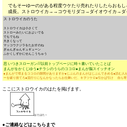
でもそーゆーのがある程度ウケたり売れたりしたらおもし
成長。ストロウイカ→
→コウモリダコ→
ダイオウイカ→
ダ
ス トロウイカのうた
ストロウイカは小さくて
ストローみたいにおよいでる
でもでもね
大きくなって
マッコウクジラをたおすのね
ぎゅんぎゅんギュギューン
ふかくしずかにせんこうちゅう
///
思 いつきスローガン
以前トップページに時々書いていたことば
まんがをかくじゆう●チラシのうらのココロ●まんが脳スイッチオン
●まんがで埋まるココロの隙間がありますか
●じぶんのまんがはじぶんできめる●
読む人
ーを破り捨てろ●
流行りになんかなったらお仕舞いだ、キヲツケロ●
引かば引け 自ら寄
ここにストロウイカのはたを掲げます。
は たはた～
●
ご連絡などはこちらまで