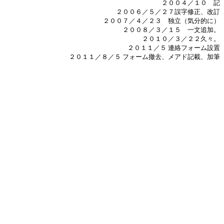
２００４／１０ 記
２００６／５／２７誤字修正、改訂
２００７／４／２３ 独立（気分的に）
２００８／３／１５ 一文追加。
２０１０／３／２２久々。
２０１１／５ 連絡フォーム設置
２０１１／８／５ フォーム撤去、メアド記載、加筆